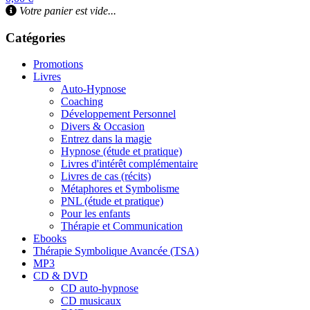
Votre panier est vide...
Catégories
Promotions
Livres
Auto-Hypnose
Coaching
Développement Personnel
Divers & Occasion
Entrez dans la magie
Hypnose (étude et pratique)
Livres d'intérêt complémentaire
Livres de cas (récits)
Métaphores et Symbolisme
PNL (étude et pratique)
Pour les enfants
Thérapie et Communication
Ebooks
Thérapie Symbolique Avancée (TSA)
MP3
CD & DVD
CD auto-hypnose
CD musicaux