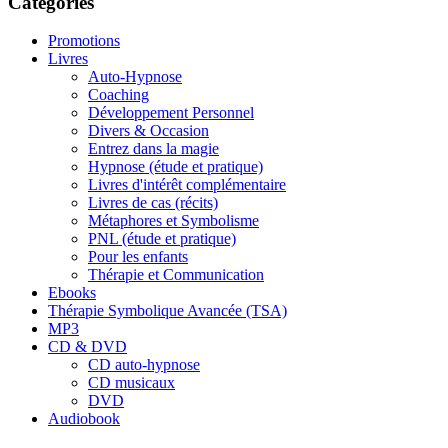
Catégories
Promotions
Livres
Auto-Hypnose
Coaching
Développement Personnel
Divers & Occasion
Entrez dans la magie
Hypnose (étude et pratique)
Livres d'intérêt complémentaire
Livres de cas (récits)
Métaphores et Symbolisme
PNL (étude et pratique)
Pour les enfants
Thérapie et Communication
Ebooks
Thérapie Symbolique Avancée (TSA)
MP3
CD & DVD
CD auto-hypnose
CD musicaux
DVD
Audiobook