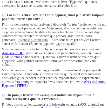
utilisées dans le roman, avec renvoi vers le livre "Hypnose", qui vous
enseignera la pratique, si vous souhaitez aller plus loin.
Q-
J'ai lu plusieurs livres sur l'auto-hypnose, mais je n'arrive toujours
pas à me lancer. Que faire ?
R- Il y a des personnes qui arrivent à découvrir "le truc" seulement en lisant
et en pratiquant par eux-mêmes. Maintenant, il est certain qu'un petit coup
de pouce pour se lancer facilitera toujours les choses : vous pouvez déjà
commencer par écouter les séances que propose gratuitement notre
partenaire :
Hypnose-Gratuit.com
... Elles sont faites par Olivier Lockert,
auteur et formateur réputé en hypnose, gage de qualité.
Vous pouvez aussi contacter un hypnothérapeute près de chez vous (voir
Annuaire IFHE
), pour une expérience plus personnalisée, afin qu'il vous
guide le temps d'une séance. Quand vous aurez ressenti ce que c'est que
l'hypnose, vous pourrez facilement retrouver cette sensation par vous-
même...
Vous pouvez aussi, pourquoi pas, vous offrir un week-end de pratique de
l'auto-hypnose. Il en existe sur divers thèmes qui peuvent vous intéresser.
Vous serez guidé pendant 2 jours par une hypnothérapeute expérimentée,
qui vous fera pratiquer, répondra à vos questions, etc. (voir
Week-end Auto-
Hypnose à l'IFHE
).
Q-
Où puis-je trouver des exemples d'inductions hypnotiques ?
J'aimerais savoir à quoi cela ressemble...
R- Vous trouverez des exemples à la fois écrits et audio (MP3, gratuits) sur