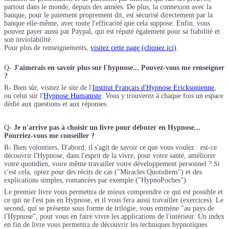
partout dans le monde, depuis des années. De plus, la connexion avec la
banque, pour le paiement proprement dit, est sécurisé directement par la
banque elle-même, avec toute l'efficacité que cela suppose. Enfin, vous
pouvez payer aussi par Paypal, qui est réputé également pour sa fiabilité et
son inviolabilité.
Pour plus de renseignements,
visitez cette page (cliquez ici)
.
Q-
J'aimerais en savoir plus sur l'hypnose... Pouvez-vous me renseigner
?
R- Bien sûr, visitez le site de l'
Institut Français d'Hypnose Ericksonienne
,
ou celui sur l'
Hypnose Humaniste
. Vous y trouverez à chaque fois un espace
dédié aux questions et aux réponses.
Q-
Je n'arrive pas à choisir un livre pour débuter en Hypnose...
Pourriez-vous me conseiller ?
R- Bien volontiers. D'abord, il s'agit de savoir ce que vous voulez : est-ce
découvrir l'Hypnose, dans l'esprit de la vivre, pour votre santé, améliorer
votre quotidien, voire même travailler votre développement personnel ? Si
c'est cela, optez pour des récits de cas ("Miracles Quotidiens") et des
explications simples, romancées par exemple ("HypnoPoches").
Le premier livre vous permettra de mieux comprendre ce qui est possible et
ce qui ne l'est pas en Hypnose, et il vous fera aussi travailler (exercices). Le
second, qui se présente sous forme de trilogie, vous emmène "au pays de
l'Hypnose", pour vous en faire vivre les applications de l'intérieur. Un index
en fin de livre vous permettra de découvrir les techniques hypnotiques