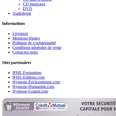
CD musicaux
DVD
Audiobook
Informations
Livraison
Mentions légales
Politique de confidentialité
Conditions générales de vente
Contactez-nous
Sites partenaires
IFHE-Formations
IFHE-Editions.com
Hypnose-Ericksonienne.com
Hypnose-Humaniste.com
Hypnose-Gratuit.com