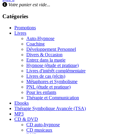
Votre panier est vide...
Catégories
Promotions
Livres
Auto-Hypnose
Coaching
Développement Personnel
Divers & Occasion
Entrez dans la magie
Hypnose (étude et pratique)
Livres d'intérêt complémentaire
Livres de cas (récits)
Métaphores et Symbolisme
PNL (étude et pratique)
Pour les enfants
Thérapie et Communication
Ebooks
Thérapie Symbolique Avancée (TSA)
MP3
CD & DVD
CD auto-hypnose
CD musicaux