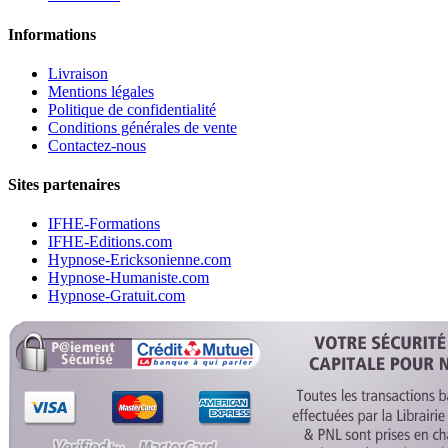
Informations
Livraison
Mentions légales
Politique de confidentialité
Conditions générales de vente
Contactez-nous
Sites partenaires
IFHE-Formations
IFHE-Editions.com
Hypnose-Ericksonienne.com
Hypnose-Humaniste.com
Hypnose-Gratuit.com