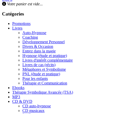
Votre panier est vide...
Catégories
Promotions
Livres
Auto-Hypnose
Coaching
Développement Personnel
Divers & Occasion
Entrez dans la magie
Hypnose (étude et pratique)
Livres d'intérêt complémentaire
Livres de cas (récits)
Métaphores et Symbolisme
PNL (étude et pratique)
Pour les enfants
Thérapie et Communication
Ebooks
Thérapie Symbolique Avancée (TSA)
MP3
CD & DVD
CD auto-hypnose
CD musicaux