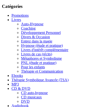
Catégories
Promotions
Livres
Auto-Hypnose
Coaching
Développement Personnel
Divers & Occasion
Entrez dans la magie
Hypnose (étude et pratique)
Livres d'intérêt complémentaire
Livres de cas (récits)
Métaphores et Symbolisme
PNL (étude et pratique)
Pour les enfants
Thérapie et Communication
Ebooks
Thérapie Symbolique Avancée (TSA)
MP3
CD & DVD
CD auto-hypnose
CD musicaux
DVD
Audiobook