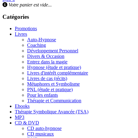
Votre panier est vide...
Catégories
Promotions
Livres
Auto-Hypnose
Coaching
Développement Personnel
Divers & Occasion
Entrez dans la magie
Hypnose (étude et pratique)
Livres d'intérêt complémentaire
Livres de cas (récits)
Métaphores et Symbolisme
PNL (étude et pratique)
Pour les enfants
Thérapie et Communication
Ebooks
Thérapie Symbolique Avancée (TSA)
MP3
CD & DVD
CD auto-hypnose
CD musicaux