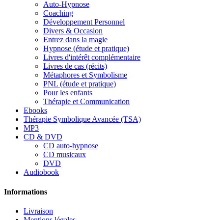
Auto-Hypnose
Coaching
Développement Personnel
Divers & Occasion
Entrez dans la magie
Hypnose (étude et pratique)
Livres d'intérêt complémentaire
Livres de cas (récits)
Métaphores et Symbolisme
PNL (étude et pratique)
Pour les enfants
Thérapie et Communication
Ebooks
Thérapie Symbolique Avancée (TSA)
MP3
CD & DVD
CD auto-hypnose
CD musicaux
DVD
Audiobook
Informations
Livraison
Mentions légales